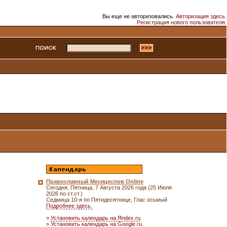
Вы еще не авторизовались.
Авторизация здесь
.
Регистрация нового пользователя.
Православный Месяцеслов Online
Сегодня, Пятница, 7 Августа 2026 года (25 Июля
2026 по ст.ст.)
Седмица 10-я по Пятидесятнице, Глас осьмый
Подробнее здесь.
»
Установить календарь на Яndex.ru
.
»
Установить календарь на Google.ru
.