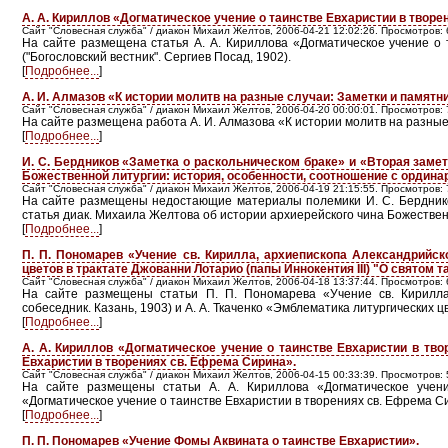
А. А. Кириллов «Догматическое учение о таинстве Евхаристии в творени
Сайт "Словесная служба" / диакон Михаил Желтов, 2006-04-21 12:02:26. Просмотров: 
На сайте размещена статья А. А. Кириллова «Догматическое учение о т
("Богословский вестник". Сергиев Посад, 1902).
[
Подробнее...
]
А. И. Алмазов «К истории молитв на разные случаи: Заметки и памятн
Сайт "Словесная служба" / диакон Михаил Желтов, 2006-04-20 00:00:01. Просмотров: 
На сайте размещена работа А. И. Алмазова «К истории молитв на разные 
[
Подробнее...
]
И. С. Бердников «Заметка о раскольническом браке» и «Вторая замет
Божественной литургии: история, особенности, соотношение с ордина
Сайт "Словесная служба" / диакон Михаил Желтов, 2006-04-19 21:15:55. Просмотров: 
На сайте размещены недостающие материалы полемики И. С. Бердникова
статья диак. Михаила Желтова об истории архиерейского чина Божествен
[
Подробнее...
]
П. П. Пономарев «Учение св. Кирилла, архиепископа Александрийско
цветов в трактате Джованни Лотарио (папы Иннокентия III) "О святом 
Сайт "Словесная служба" / диакон Михаил Желтов, 2006-04-18 13:37:44. Просмотров: 
На сайте размещены статьи П. П. Пономарева «Учение св. Кирилла,
собеседник. Казань, 1903) и А. А. Ткаченко «Эмблематика литургических цв
[
Подробнее...
]
А. А. Кириллов «Догматическое учение о таинстве Евхаристии в тво
Евхаристии в творениях св. Ефрема Сирина».
Сайт "Словесная служба" / диакон Михаил Желтов, 2006-04-15 00:33:39. Просмотров: 
На сайте размещены статьи А. А. Кириллова «Догматическое учени
«Догматическое учение о таинстве Евхаристии в творениях св. Ефрема С
[
Подробнее...
]
П. П. Пономарев «Учение Фомы Аквината о таинстве Евхаристии».