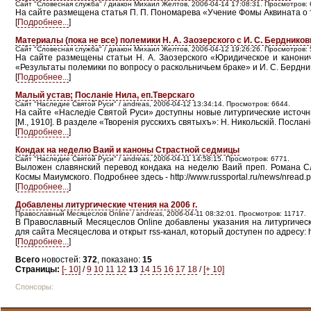
Сайт "Словесная служба" / диакон Михаил Желтов, 2006-04-14 17:08:31. Просмотров: 
На сайте размещена статья П. П. Пономарева «Учение Фомы Аквината о т
[
Подробнее...
]
Материалы (пока не все) полемики Н. А. Заозерского с И. С. Берднико
Сайт "Словесная служба" / диакон Михаил Желтов, 2006-04-12 19:26:26. Просмотров: 
На сайте размещены статьи Н. А. Заозерского «Юридическое и канонич
«Результаты полемики по вопросу о раскольничьем браке» и И. С. Бердник
[
Подробнее...
]
Малый устав; Посланіе Нила, еп.Тверскаго
Сайт "Наследие Святой Руси" / andreas, 2006-04-12 13:34:14. Просмотров: 6644.
На сайте «Наследiе Святой Руси» доступны новые литургические источн
[М., 1910]. В разделе «Творенiя русскихъ святыхъ»: Н. Никольскій. Послані
[
Подробнее...
]
Кондак на неделю Ваий и каноны Страстной седмицы
Сайт "Наследие Святой Руси" / andreas, 2006-04-11 14:58:15. Просмотров: 6771.
Выложен славянский перевод кондака на неделю Ваий преп. Романа Сл
Космы Маиумского. Подробнее здесь - http://www.russportal.ru/news/nre
[
Подробнее...
]
Добавлены литургические чтения на 2006 г.
Православный Месяцеслов Online / andreas, 2006-04-11 08:32:01. Просмотров: 11717.
В Православный Месяцеслов Online добавлены указания на литургически
для сайта Месяцеслова и открыт rss-канал, который доступен по адресу: htt
[
Подробнее...
]
Всего
новостей:
372
, показано:
15
Страницы:
[- 10]
/
9
10
11
12
13
14
15
16
17
18
/
[+ 10]
Спонсоры: