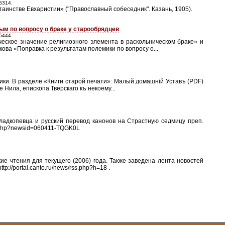
6314.
аинстве Евхаристии» ("Православный собеседник". Казань, 1905).
вым по вопросу о браке у старообрядцев
5444.
еское значение религиозного элемента в раскольническом браке» и
ова «Поправка к результатам полемики по вопросу о...
ики. В разделе «Книги старой печати»: Малый домашнiй Уставъ (PDF)
е Нила, епископа Тверскаго къ некоему...
адкопевца и русский перевод канонов на Страстную седмицу преп.
ad.php?newsid=060411-TQGK0L
е чтения для текущего (2006) года. Также заведена лента новостей
p://portal.canto.ru/news/rss.php?h=18 .