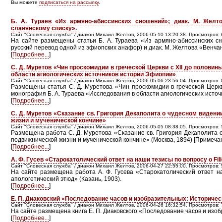
Вы можете
подписаться на рассылку
.
Б. А. Тураев «Из армяно-абиссинских сношений»; диак. М. Жел
славянскому списку».
Сайт "Словесная служба" / диакон Михаил Желтов, 2006-05-10 13:20:38. Просмотров: 
На сайте размещены статьи Б. А. Тураева «Из армяно-абиссинских сн
русский перевод одной из эфиопских анафор) и диак. М. Желтова «Венчание
[
Подробнее...
]
С. Д. Муретов «Чин проскомидии в греческой Церкви с XII до половин
области агиологических источников истории Эфиопии»
Сайт "Словесная служба" / диакон Михаил Желтов, 2006-05-06 23:56:04. Просмотров: 
Размещены статья С. Д. Муретова «Чин проскомидии в греческой Церкви
монография Б. А. Тураева «Исследования в области агиологических источ
[
Подробнее...
]
С. Д. Муретов «Сказание св. Григория Декаполита о чудесном видени
жизни и мученической кончине»
Сайт "Словесная служба" / диакон Михаил Желтов, 2006-05-05 08:38:05. Просмотров: 
Размещена работа С. Д. Муретова «Сказание св. Григория Декаполита о
подвижнической жизни и мученической кончине» (Москва, 1894) [Примечани
[
Подробнее...
]
А. Ф. Гусев «Старокатолический ответ на наши тезисы по вопросу о F
Сайт "Словесная служба" / диакон Михаил Желтов, 2006-04-27 22:55:00. Просмотров: 
На сайте размещена работа А. Ф. Гусева «Старокатолический ответ на
апологетический этюд» (Казань, 1903).
[
Подробнее...
]
Е. П. Диаковский «Последование часов и изобразительных: Историче
Сайт "Словесная служба" / диакон Михаил Желтов, 2006-04-26 16:32:54. Просмотров: 
На сайте размещена книга Е. П. Диаковского «Последование часов и изоб
[
Подробнее...
]