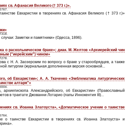
ях св. Афанасия Великого († 373 г.)».
6767.
аинстве Евхаристии в творениях св. Афанасия Великого († 373 г.)»
ики»
7318.
случаи: Заметки и памятники» (Одесса, 1896).
ка о раскольническом браке»; диак. М. Желтов «Архиерейский чин
рным ("иерейским") чином»
7278.
 с Н. А. Заозерским по вопросу о браке у старообрядцев, а также
ной литургии (журнальная дополненная версия основной...
го, об Евхаристии»; А. А. Ткаченко «Эмблематика литургических
таинстве алтаря"»
6004.
 архиепископа Александрийского, об Евхаристии» (Православный
етов в трактате Джованни Лотарио (папы Иннокентия III)...
рениях св. Иоанна Златоуста», «Догматическое учение о таинстве
5764.
е о таинстве Евхаристии в творениях св. Иоанна Златоуста» и
ирина».