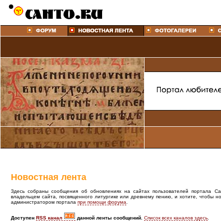
Новостная лента
Здесь собраны сообщения об обновлениях на сайтах пользователей портала Cant
владельцем сайта, посвященного литургике или древнему пению, и хотите, чтобы н
администратором портала
при помощи форума
.
Доступен
RSS канал
данной ленты сообщений.
Список всех каналов здесь
.