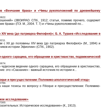
тов «Венчание брака» и «Чины рукоположений по древнейшему
6822.
ошений» (ЗВОИРАО. СПб., 1912; статья, помимо прочего, содержит
 брака» (ПЭ. М., 2004. Т. 7) и «Чины рукоположений по...
ы XIV века (до патриарха Филофея)»; Б. А. Тураев «Исследования в
8211.
 с XII до половины XIV века (до патриарха Филофея)» (М., 1894) и
ников истории Эфиопии» (СПб., 1902).
и одного сарацина, его обращении в христианство, подвижнической
5674.
 чудесном видении одного сарацина, его обращении в христианство,
е: это «Сказание» - важный источник по истории и...
ilioque и пресуществлении: Полемико-апологетический этюд»
5784.
 наши тезисы по вопросу о Filioque и пресуществлении: Полемико-
ское исследование»
7300.
разительных: Историческое исследование» (К., 1913).