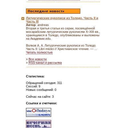
Литургические рукописи из Толедо. Часть II и
Часть III
Автор
: andreas
Вторая и третья статьи из серии, посвящённой
мосарабским литургическим рукописям X–XIII вв.,
хранящимся в Толедо, опубликованы и выложены
на Академии.edu.
Волков А. А. Литургические рукописи из Толедо.
Часть II: Libri mistici // Христианское чтение. — ...
Читать полностью
»
Все новости
»
RSS-канал и рассылка
Статистика:
Обращений сегодня: 311
Сессий: 9
Новых сообщений: 0
Сейчас на сайте: 3
Ссылки и счетчики: