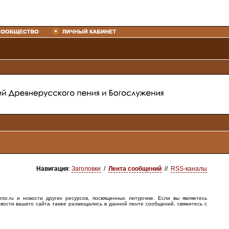
Навигация
:
Заголовки
/
Лента сообщений
//
RSS-каналы
o.ru и новости других ресурсов, посвященных литургике. Если вы являетесь
овости вашего сайта также размещались в данной ленте сообщений, свяжитесь с