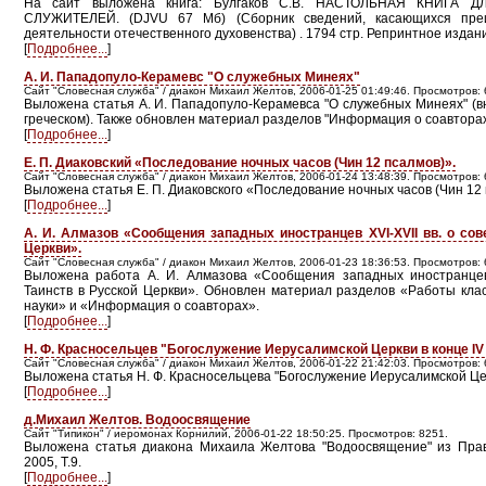
На сайт выложена книга: Булгаков С.В. НАСТОЛЬНАЯ КНИГА 
СЛУЖИТЕЛЕЙ. (DJVU 67 Мб) (Сборник сведений, касающихся преи
деятельности отечественного духовенства) . 1794 стр. Репринтное издание
[
Подробнее...
]
А. И. Пападопуло-Керамевс "О служебных Минеях"
Сайт "Словесная служба" / диакон Михаил Желтов, 2006-01-25 01:49:46. Просмотров: 
Выложена статья А. И. Пападопуло-Керамевса "О служебных Минеях" (в
греческом). Также обновлен материал разделов "Информация о соавторах"
[
Подробнее...
]
Е. П. Диаковский «Последование ночных часов (Чин 12 псалмов)».
Сайт "Словесная служба" / диакон Михаил Желтов, 2006-01-24 13:48:39. Просмотров: 
Выложена статья Е. П. Диаковского «Последование ночных часов (Чин 12 
[
Подробнее...
]
А. И. Алмазов «Сообщения западных иностранцев XVI-XVII вв. о со
Церкви».
Сайт "Словесная служба" / диакон Михаил Желтов, 2006-01-23 18:36:53. Просмотров: 
Выложена работа А. И. Алмазова «Сообщения западных иностранцев 
Таинств в Русской Церкви». Обновлен материал разделов «Работы клас
науки» и «Информация о соавторах».
[
Подробнее...
]
Н. Ф. Красносельцев "Богослужение Иерусалимской Церкви в конце IV
Сайт "Словесная служба" / диакон Михаил Желтов, 2006-01-22 21:42:03. Просмотров: 
Выложена статья Н. Ф. Красносельцева "Богослужение Иерусалимской Церк
[
Подробнее...
]
д.Михаил Желтов. Водоосвящение
Сайт "Типикон" / иеромонах Корнилий, 2006-01-22 18:50:25. Просмотров: 8251.
Выложена статья диакона Михаила Желтова "Водоосвящение" из Прав
2005, Т.9.
[
Подробнее...
]