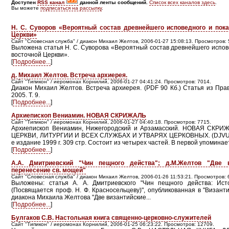
Доступен
RSS канал
данной ленты сообщений.
Список всех каналов здесь
.
Вы можете
подписаться на рассылку
.
Н. С. Суворов «Вероятный состав древнейшего исповедного и пока
Церкви»
Сайт "Словесная служба" / диакон Михаил Желтов, 2006-01-27 15:08:13. Просмотров: 
Выложена статья Н. С. Суворова «Вероятный состав древнейшего испове
восточной Церкви».
[
Подробнее...
]
д. Михаил Желтов. Встреча архиерея.
Сайт "Типикон" / иеромонах Корнилий, 2006-01-27 04:41:24. Просмотров: 7014.
Диакон Михаил Желтов. Встреча архиерея. (PDF 90 Кб.) Статья из Пра
2005. Т. 9.
[
Подробнее...
]
Архиепископ Вениамин. НОВАЯ СКРИЖАЛЬ
Сайт "Типикон" / иеромонах Корнилий, 2006-01-27 04:40:18. Просмотров: 7715.
Архиепископ Вениамин, Нижегородский и Арзамасский. НОВАЯ СК
ЦЕРКВИ, ЛИТУРГИИ И ВСЕХ СЛУЖБАХ И УТВАРЯХ ЦЕРКОВНЫХ. (DJVU 4
е издание 1999 г. 309 стр. Состоит из четырех частей. В первой упоминает
[
Подробнее...
]
А.А. Дмитриевский "Чин пещного действа"; д.М.Желтов "Две 
перенесение св. мощей"
Сайт "Словесная служба" / диакон Михаил Желтов, 2006-01-26 11:53:21. Просмотров: 
Выложены: статья А. А. Дмитриевского "Чин пещного действа: Исто
(Посвящается проф. Н. Ф. Красносельцеву)", опубликованная в "Византи
диакона Михаила Желтова "Две византийские...
[
Подробнее...
]
Булгаков С.В. Настольная книга священно-церковно-служителей
Сайт "Типикон" / иеромонах Корнилий, 2006-01-25 06:23:22. Просмотров: 12709.