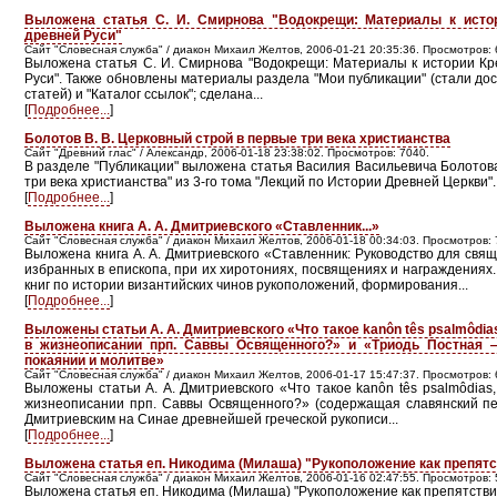
Выложена статья С. И. Смирнова "Водокрещи: Материалы к исто
древней Руси"
Сайт "Словесная служба" / диакон Михаил Желтов, 2006-01-21 20:35:36. Просмотров: 
Выложена статья С. И. Смирнова "Водокрещи: Материалы к истории Кр
Руси". Также обновлены материалы раздела "Мои публикации" (стали до
статей) и "Каталог ссылок"; сделана...
[
Подробнее...
]
Болотов В. В. Церковный строй в первые три века христианства
Сайт "Древний глас" / Александр, 2006-01-18 23:38:02. Просмотров: 7040.
В разделе "Публикации" выложена статья Василия Васильевича Болотов
три века христианства" из 3-го тома "Лекций по Истории Древней Церкви".
[
Подробнее...
]
Выложена книга А. А. Дмитриевского «Ставленник...»
Сайт "Словесная служба" / диакон Михаил Желтов, 2006-01-18 00:34:03. Просмотров: 
Выложена книга А. А. Дмитриевского «Ставленник: Руководство для свя
избранных в епископа, при их хиротониях, посвящениях и награждениях.
книг по истории византийских чинов рукоположений, формирования...
[
Подробнее...
]
Выложены статьи А. А. Дмитриевского «Что такое kanôn tês psаlmôdi
в жизнеописании прп. Саввы Освященного?» и «Триодь Постная 
покаянии и молитве»
Сайт "Словесная служба" / диакон Михаил Желтов, 2006-01-17 15:47:37. Просмотров: 
Выложены статьи А. А. Дмитриевского «Что такое kanôn tês psаlmôdias
жизнеописании прп. Саввы Освященного?» (содержащая славянский пер
Дмитриевским на Синае древнейшей греческой рукописи...
[
Подробнее...
]
Выложена статья еп. Никодима (Милаша) "Рукоположение как препятс
Сайт "Словесная служба" / диакон Михаил Желтов, 2006-01-16 02:47:55. Просмотров: 
Выложена статья еп. Никодима (Милаша) "Рукоположение как препятствие