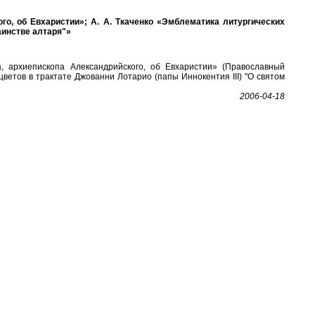
го, об Евхаристии»; А. А. Ткаченко «Эмблематика литургических
таинстве алтаря"»
 архиепископа Александрийского, об Евхаристии» (Православный
 цветов в трактате Джованни Лотарио (папы Иннокентия III) "О святом
2006-04-18