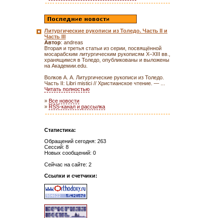
Литургические рукописи из Толедо. Часть II и
Часть III
Автор
: andreas
Вторая и третья статьи из серии, посвящённой
мосарабским литургическим рукописям X–XIII вв.,
хранящимся в Толедо, опубликованы и выложены
на Академии.edu.
Волков А. А. Литургические рукописи из Толедо.
Часть II: Libri mistici // Христианское чтение. — ...
Читать полностью
»
Все новости
»
RSS-канал и рассылка
Статистика:
Обращений сегодня: 263
Сессий: 8
Новых сообщений: 0
Сейчас на сайте: 2
Ссылки и счетчики: