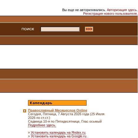
Вы еще не авторизовались.
Авторизация здесь
.
Регистрация нового пользователя.
Православный Месяцеслов Online
Сегодня, Пятница, 7 Августа 2026 года (25 Июля
2026 по ст.ст.)
Седмица 10-я по Пятидесятнице, Глас осьмый
Подробнее здесь.
»
Установить календарь на Яndex.ru
.
»
Установить календарь на Google.ru
.