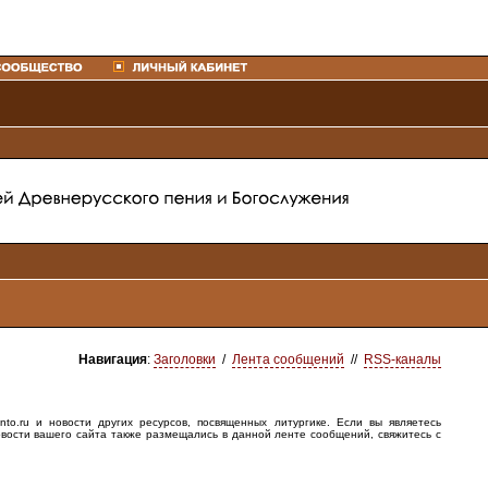
Навигация
:
Заголовки
/
Лента сообщений
//
RSS-каналы
o.ru и новости других ресурсов, посвященных литургике. Если вы являетесь
овости вашего сайта также размещались в данной ленте сообщений, свяжитесь с