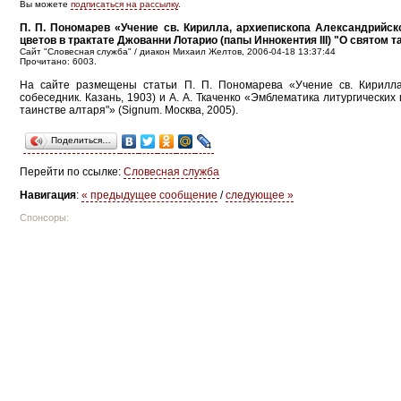
Вы можете
подписаться на рассылку
.
П. П. Пономарев «Учение св. Кирилла, архиепископа Александрийско
цветов в трактате Джованни Лотарио (папы Иннокентия III) "О святом 
Сайт "Словесная служба" / диакон Михаил Желтов, 2006-04-18 13:37:44
Прочитано: 6003.
На сайте размещены статьи П. П. Пономарева «Учение св. Кирилла,
собеседник. Казань, 1903) и А. А. Ткаченко «Эмблематика литургических
таинстве алтаря"» (Signum. Москва, 2005).
Поделиться…
Перейти по ссылке:
Словесная служба
Навигация
:
« предыдущее сообщение
/
следующее »
Спонсоры: