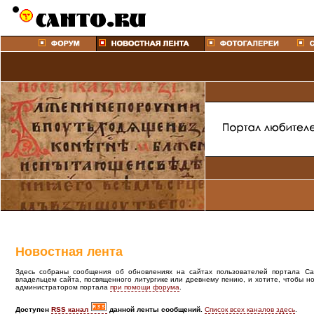
Новостная лента
Здесь собраны сообщения об обновлениях на сайтах пользователей портала Cant
владельцем сайта, посвященного литургике или древнему пению, и хотите, чтобы н
администратором портала
при помощи форума
.
Доступен
RSS канал
данной ленты сообщений.
Список всех каналов здесь
.