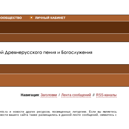
Навигация
:
Заголовки
/
Лента сообщений
//
RSS-каналы
o.ru и новости других ресурсов, посвященных литургике. Если вы являетесь
овости вашего сайта также размещались в данной ленте сообщений, свяжитесь с