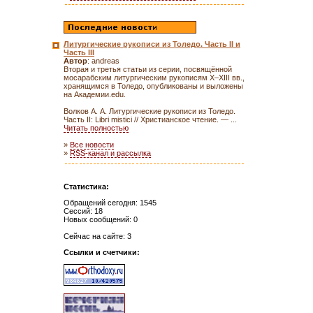
Литургические рукописи из Толедо. Часть II и
Часть III
Автор
: andreas
Вторая и третья статьи из серии, посвящённой
мосарабским литургическим рукописям X–XIII вв.,
хранящимся в Толедо, опубликованы и выложены
на Академии.edu.
Волков А. А. Литургические рукописи из Толедо.
Часть II: Libri mistici // Христианское чтение. — ...
Читать полностью
»
Все новости
»
RSS-канал и рассылка
Статистика:
Обращений сегодня: 1545
Сессий: 18
Новых сообщений: 0
Сейчас на сайте: 3
Ссылки и счетчики: