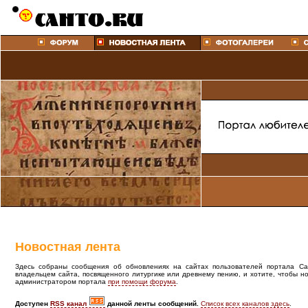
Новостная лента
Здесь собраны сообщения об обновлениях на сайтах пользователей портала Cant
владельцем сайта, посвященного литургике или древнему пению, и хотите, чтобы н
администратором портала
при помощи форума
.
Доступен
RSS канал
данной ленты сообщений.
Список всех каналов здесь
.