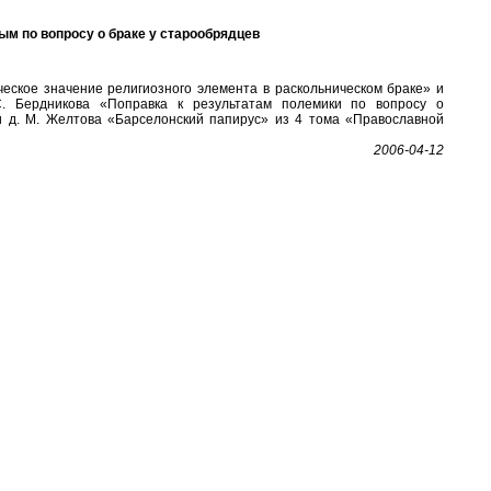
вым по вопросу о браке у старообрядцев
еское значение религиозного элемента в раскольническом браке» и
. Бердникова «Поправка к результатам полемики по вопросу о
и д. М. Желтова «Барселонский папирус» из 4 тома «Православной
2006-04-12