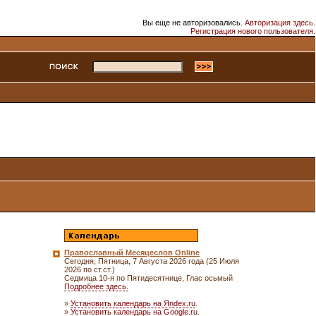
Вы еще не авторизовались.
Авторизация здесь
.
Регистрация нового пользователя.
Православный Месяцеслов Online
Сегодня, Пятница, 7 Августа 2026 года (25 Июля
2026 по ст.ст.)
Седмица 10-я по Пятидесятнице, Глас осьмый
Подробнее здесь.
»
Установить календарь на Яndex.ru
.
»
Установить календарь на Google.ru
.