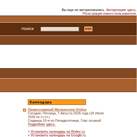
Вы еще не авторизовались.
Авторизация здесь
.
Регистрация нового пользователя.
Православный Месяцеслов Online
Сегодня, Пятница, 7 Августа 2026 года (25 Июля
2026 по ст.ст.)
Седмица 10-я по Пятидесятнице, Глас осьмый
Подробнее здесь.
»
Установить календарь на Яndex.ru
.
»
Установить календарь на Google.ru
.