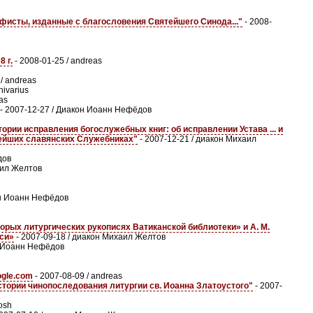
афисты, изданные с благословения Святейшего Синода..."
- 2008-
 г.
- 2008-01-25 / andreas
/ andreas
hivarius
as
- 2007-12-27 / Диакон Иоанн Нефёдов
ории исправления богослужебных книг: об исправлении Устава ... и
внейших славянских Служебниках"
- 2007-12-21 / диакон Михаил
дов
аил Желтов
он Иоанн Нефёдов
орых литургических рукописях Ватиканской библиотеки» и А. М.
уси»
- 2007-09-18 / диакон Михаил Желтов
н Иоанн Нефёдов
ogle.com
- 2007-08-09 / andreas
стории чинопоследования литургии св. Иоанна Златоустого"
- 2007-
osh