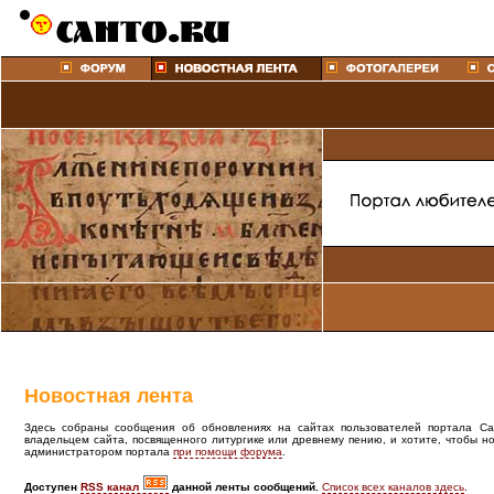
Новостная лента
Здесь собраны сообщения об обновлениях на сайтах пользователей портала Cant
владельцем сайта, посвященного литургике или древнему пению, и хотите, чтобы н
администратором портала
при помощи форума
.
Доступен
RSS канал
данной ленты сообщений.
Список всех каналов здесь
.