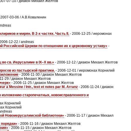
007-07-10 / диакон Михаил Желтов
 2007-03-06 / А.В.Коваленин
andreas
ков и мирян. В 2-х частях. Часть II.
- 2006-12-25 / иеромонах
2006-12-22 / andreas
ой Российской Церкви по отношению их к церковному уставу»
-
во св. Иерусалиме в IX–X вв.»
- 2006-12-12 / диакон Михаил Желтов
сов из пастырской практики.
- 2006-12-01 / иеромонах Корнилий
Приложение
- 2006-11-30 / диакон Михаил Желтов
-11-29 / диакон Михаил Желтов
очерк»
- 2006-11-25 / диакон Михаил Желтов
a Messine / Intr., text et notes par M. Arranz
- 2006-11-24 / диакон
по изложению старопечатных, новоисправленного и
нах Корнилий
нах Корнилий
 andreas
кой Новоиерусалимской библиотеки»
- 2006-11-17 / диакон Михаил
 порядки»
- 2006-11-16 / диакон Михаил Желтов
ания»
- 2006-11-15 / диакон Михаил Желтов