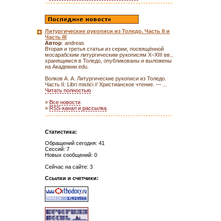
Литургические рукописи из Толедо. Часть II и
Часть III
Автор
: andreas
Вторая и третья статьи из серии, посвящённой
мосарабским литургическим рукописям X–XIII вв.,
хранящимся в Толедо, опубликованы и выложены
на Академии.edu.
Волков А. А. Литургические рукописи из Толедо.
Часть II: Libri mistici // Христианское чтение. — ...
Читать полностью
»
Все новости
»
RSS-канал и рассылка
Статистика:
Обращений сегодня: 41
Сессий: 7
Новых сообщений: 0
Сейчас на сайте: 3
Ссылки и счетчики: