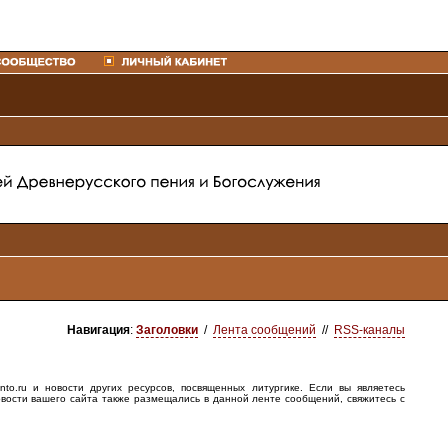
Навигация
:
Заголовки
/
Лента сообщений
//
RSS-каналы
o.ru и новости других ресурсов, посвященных литургике. Если вы являетесь
овости вашего сайта также размещались в данной ленте сообщений, свяжитесь с