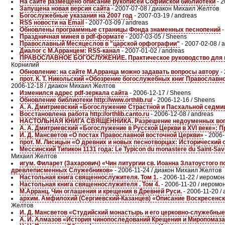
На сайте размещено описание рукописей Софийской библиотеки
- 2
Запущена новая версия сайта
- 2007-07-08 / диакон Михаил Желтов
Богослужебные указания на 2007 год
- 2007-03-19 / andreas
RSS новости на Email
- 2007-03-09 / andreas
Обновлены программные страницы Фонда знаменных песнопений
-
Праздничная минея в pdf-формате
- 2007-03-05 / Sheens
Православный Месяцеслов в "царской орфографии"
- 2007-02-08 / 
Диалог с М.Арранцем: RSS-канал
- 2007-01-02 / andreas
ПРАВОСЛАВНОЕ БОГОСЛУЖЕНИЕ. Практическое руководство для клири
Корнилий
Обновление: на сайте М.Арранца можно задавать вопросы автору
- 
прот. К. Т. Никольский «Обозрение богослужебных книг Православн
2006-12-18 / диакон Михаил Желтов
Изменился адрес pdf-зеркала сайта
- 2006-12-17 / Sheens
Обновление библиотеки http://www.orthlib.ru/
- 2006-12-16 / Sheens
А. А. Дмитриевский «Богослужение Страстной и Пасхальной седмиц 
Восстановлена работа http://orthlib.canto.ru
- 2006-12-08 / andreas
НАСТОЛЬНАЯ КНИГА СВЯЩЕННИКА. Разрешение недоуменных вопро
А. А. Дмитриевский «Богослужение в Русской Церкви в XVI веке»: 
И. Д. Мансветов «О постах Православной восточной Церкви»
- 2006
прот. М. Лисицын «О древних и новых песнотворцах: Исторический 
Мессинский Типикон 1131 года: Le Typicon du monastere du Saint-Saveur 
Михаил Желтов
игум. Филарет (Захарович) «Чин литургии св. Иоанна Златоустого 
древлеписменных Служебников»
- 2006-11-24 / диакон Михаил Желтов
Настольная книга священнослужителя. Том 1.
- 2006-11-22 / иеромо
Настольная книга священнослужителя . Том 4.
- 2006-11-20 / иеромо
М.Арранц. Чин оглашения и крещения в Древней Руси.
- 2006-11-20 /
архим. Амфилохий (Сергиевский-Казанцев) «Описание Воскресенс
Желтов
И. Д. Мансветов «Студийский монастырь и его церковно-служебные
А. И. Алмазов «История чинопоследований Крещения и Миропомаз