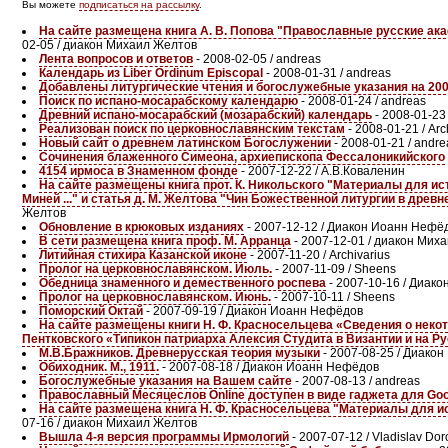
Вы можете
подписаться на рассылку
.
На сайте размещена книга А. В. Попова "Православные русские ак
02-05 / диакон Михаил Желтов
Лента вопросов и ответов
- 2008-02-05 / andreas
Календарь из Liber Ordinum Episcopal
- 2008-01-31 / andreas
Добавлены литургические чтения и богослужебные указания на 2008
Поиск по испано-мосарабскому календарю
- 2008-01-24 / andreas
Древний испано-мосарабский (мозарабский) календарь
- 2008-01-23 
Реализован поиск по церковнославянским текстам
- 2008-01-21 / Arc
Новый сайт о древнем латинском Богослужении
- 2008-01-21 / andre
Сочинения блаженного Симеона, архиепископа Фессалоникийского
4154 ирмоса в Знаменном фонде
- 2007-12-22 / А.В.Коваленин
На сайте размещены книга прот. К. Никольского "Материалы для ист
Миней ..." и статья д. М. Желтова "Чин Божественной литургии в дре
Желтов
Обновление в крюковых изданиях
- 2007-12-12 / Диакон Иоанн Нефё
В сети размещена книга проф. М. Арранца
- 2007-12-01 / диакон Мих
Литийная стихира Казанской иконе
- 2007-11-20 / Archivarius
Пролог на церковнославянском. Июль.
- 2007-11-09 / Sheens
Обедница знаменного и демественного роспева
- 2007-10-16 / Диак
Пролог на церковнославянском. Июнь.
- 2007-10-11 / Sheens
Поморский Октай
- 2007-09-19 / Диакон Иоанн Нефёдов
На сайте размещены книги Н. Ф. Красносельцева «Сведения о некот
Пентковского «Типикон патриарха Алексия Студита в Византии и на Р
М.В.Бражников. Древнерусская теория музыки
- 2007-08-25 / Диако
Обиходник. М., 1911.
- 2007-08-18 / Диакон Иоанн Нефёдов
Богослужебные указания на Вашем сайте
- 2007-08-13 / andreas
Православный Месяцеслов Online доступен в виде гаджета для Go
На сайте размещена книга Н. Ф. Красносельцева "Материалы для и
07-16 / диакон Михаил Желтов
Вышла 4-я версия программы Ирмологий
- 2007-07-12 / Vladislav Dor