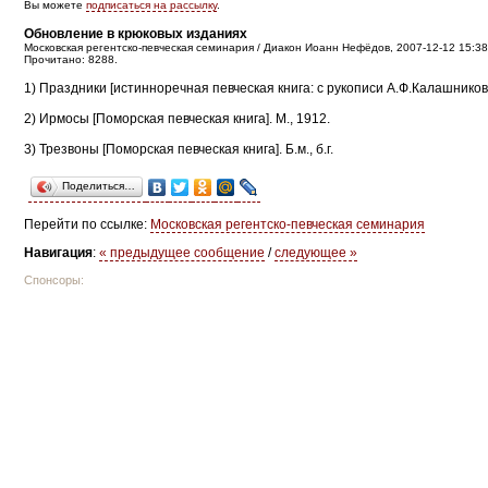
Вы можете
подписаться на рассылку
.
Обновление в крюковых изданиях
Московская регентско-певческая семинария / Диакон Иоанн Нефёдов, 2007-12-12 15:38
Прочитано: 8288.
1) Праздники [истинноречная певческая книга: с рукописи А.Ф.Калашникова
2) Ирмосы [Поморская певческая книга]. М., 1912.
3) Трезвоны [Поморская певческая книга]. Б.м., б.г.
Поделиться…
Перейти по ссылке:
Московская регентско-певческая семинария
Навигация
:
« предыдущее сообщение
/
следующее »
Спонсоры: