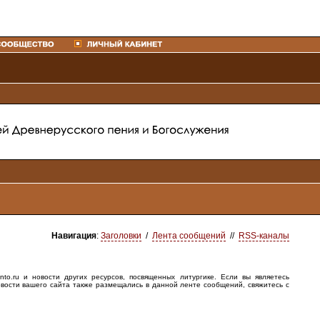
Навигация
:
Заголовки
/
Лента сообщений
//
RSS-каналы
o.ru и новости других ресурсов, посвященных литургике. Если вы являетесь
овости вашего сайта также размещались в данной ленте сообщений, свяжитесь с