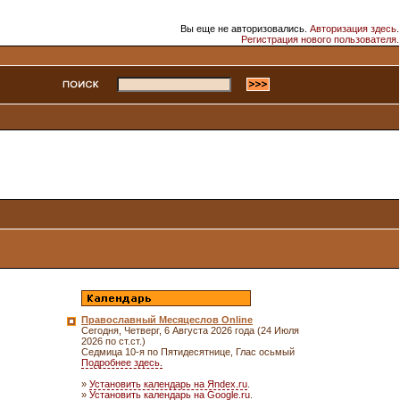
Вы еще не авторизовались.
Авторизация здесь
.
Регистрация нового пользователя.
Православный Месяцеслов Online
Сегодня, Четверг, 6 Августа 2026 года (24 Июля
2026 по ст.ст.)
Седмица 10-я по Пятидесятнице, Глас осьмый
Подробнее здесь.
»
Установить календарь на Яndex.ru
.
»
Установить календарь на Google.ru
.