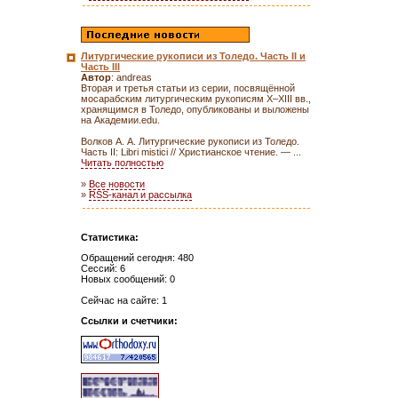
Литургические рукописи из Толедо. Часть II и
Часть III
Автор
: andreas
Вторая и третья статьи из серии, посвящённой
мосарабским литургическим рукописям X–XIII вв.,
хранящимся в Толедо, опубликованы и выложены
на Академии.edu.
Волков А. А. Литургические рукописи из Толедо.
Часть II: Libri mistici // Христианское чтение. — ...
Читать полностью
»
Все новости
»
RSS-канал и рассылка
Статистика:
Обращений сегодня: 480
Сессий: 6
Новых сообщений: 0
Сейчас на сайте: 1
Ссылки и счетчики: