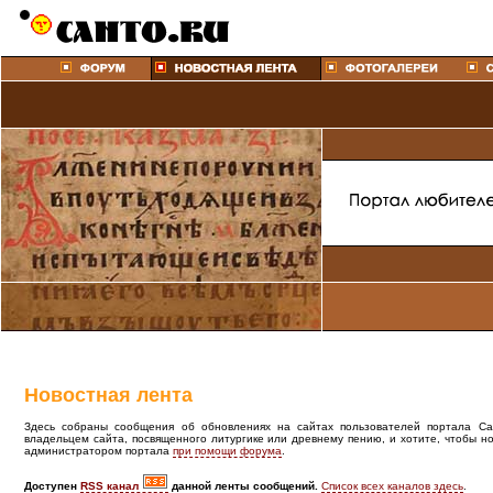
Новостная лента
Здесь собраны сообщения об обновлениях на сайтах пользователей портала Cant
владельцем сайта, посвященного литургике или древнему пению, и хотите, чтобы н
администратором портала
при помощи форума
.
Доступен
RSS канал
данной ленты сообщений.
Список всех каналов здесь
.