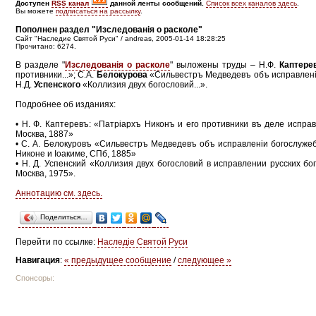
Доступен
RSS канал
данной ленты сообщений.
Список всех каналов здесь
.
Вы можете
подписаться на рассылку
.
Пополнен раздел "Изследованiя о расколе"
Сайт "Наследие Святой Руси" / andreas, 2005-01-14 18:28:25
Прочитано: 6274.
В разделе "
Изследованiя о расколе
" выложены труды – Н.Ф.
Каптере
противники...»; С.А.
Белокурова
«Сильвестръ Медведевъ объ исправленіи
Н.Д.
Успенского
«Коллизия двух богословий...».
Подробнее об изданиях:
• Н. Ф. Каптеревъ: «Патрiархъ Никонъ и его противники въ деле испра
Москва, 1887»
• С. А. Белокуровъ «Сильвестръ Медведевъ объ исправленіи богослуже
Никоне и Іоакиме, СПб, 1885»
• Н. Д. Успенский «Коллизия двух богословий в исправлении русских бог
Москва, 1975».
Аннотацию см. здесь.
Поделиться…
Перейти по ссылке:
Наследiе Святой Руси
Навигация
:
« предыдущее сообщение
/
следующее »
Спонсоры: