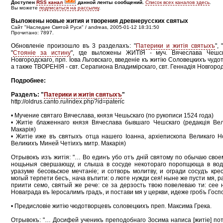
Доступен
RSS канал
данной ленты сообщений.
Список всех каналов здесь
.
Вы можете
подписаться на рассылку
.
Выложены новые жития и творения древнерусских святых
Сайт "Наследие Святой Руси" / andreas, 2005-01-12 18:31:50
Прочитано: 7897.
Обновленiе произошло въ 3 разделахъ: "
Патерики и житiя святыхъ
", 
"
Стоянiе за истину
", где выложены ЖИТIЯ - муч. Вячеслава Чешска
Новгородскаго, прп. Iова Льговскаго, введенiе къ житiю Соловецкихъ чудо
а также ТВОРЕНIЯ - свт. Серапиона Владимiрскаго, свт. Геннадiя Новгород
Подробнее:
Разделъ: "
Патерики и житiя святыхъ
"
http://oldrus.canto.ru/index.php?id=pateric
• Мучение святаго Вячеслава, князя Чешьскаго (по рукописи 1524 года)
• Житіе блаженнаго князя Вячеслава бывшаго Чешскаго (редакцiя Ве
Макарiя)
• Житіе иже въ святыхъ отца нашего Іоанна, архіепископа Великаго Н
Великихъ Миней Четiихъ митр. Макарiя)
Отрывокъ изъ житiя: "… Во единъ убо отъ дній святому по обычаю сво
нощьныя свершающу, и слыша в сосуде некотораго поропщюща в воде
уразуме бесовьское мечтаніе; и сотворь молитву, и огради сосудъ кр
могый терпети бесъ, нача въпити: о люте нужди сея! ныне же пусти мя, р
приити семо, святый же рече: се за дерзость твою повелеваю ти: сее
Новаграда въ Іеросалимъ градъ, и постави мя у церкви, идеже гробъ Гос
• Предисловіе житію чюдотворцевъ соловецкихъ преп. Максима Грека.
Отрывокъ: "… Досифей ученикъ преподобнаго Зосима написа [житiе] по