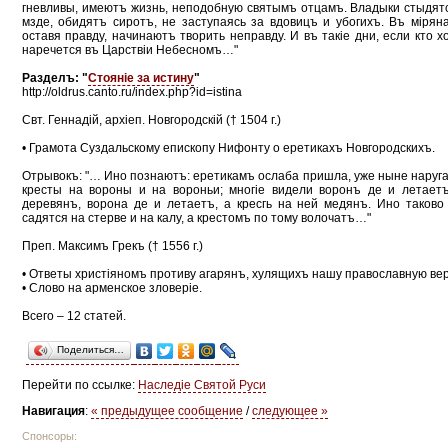
гневливы, имеютъ жизнь, неподобную святымъ отцамъ. Владыки стыдят
мзде, обидятъ сиротъ, не заступаясь за вдовицъ и убогихъ. Въ мірян
оставя правду, начинаютъ творить неправду. И въ такіе дни, если кто х
наречется въ Царствіи Небесномъ…"
Разделъ: "
Стоянiе за истину
"
http://oldrus.canto.ru/index.php?id=istina
Свт. Геннадiй, архiеп. Новгородскiй († 1504 г.)
• Грамота Суздальскому епископу Нифонту о еретикахъ Новгородскихъ.
Отрывокъ: "… Ино познаютъ: еретикамъ ослаба пришла, уже ныне наруг
кресты на вороны и на вороньи; многіе видели воронъ де и летает
деревянъ, ворона де и летаетъ, а кресгь на ней медянъ. Ино таково
садятся на стерве и на калу, а крестомъ по тому волочатъ…"
Преп. Максимъ Грекъ († 1556 г.)
• Ответы христіяномъ противу агарянъ, хулящихъ нашу православную вер
• Слово на арменское зловеріе.
Всего – 12 статей.
Поделиться…
Перейти по ссылке:
Наследiе Святой Руси
Навигация
:
« предыдущее сообщение
/
следующее »
Спонсоры: