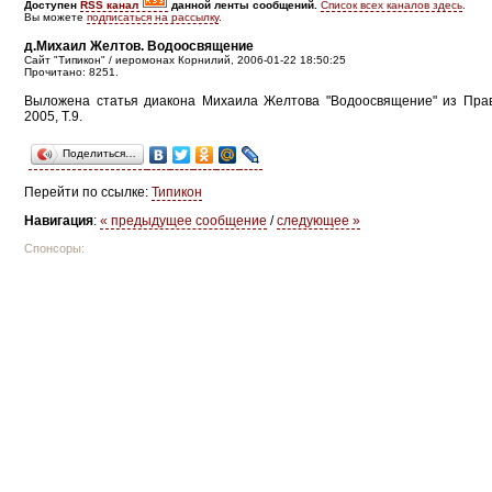
Доступен
RSS канал
данной ленты сообщений.
Список всех каналов здесь
.
Вы можете
подписаться на рассылку
.
д.Михаил Желтов. Водоосвящение
Сайт "Типикон" / иеромонах Корнилий, 2006-01-22 18:50:25
Прочитано: 8251.
Выложена статья диакона Михаила Желтова "Водоосвящение" из Прав
2005, Т.9.
Поделиться…
Перейти по ссылке:
Типикон
Навигация
:
« предыдущее сообщение
/
следующее »
Спонсоры: