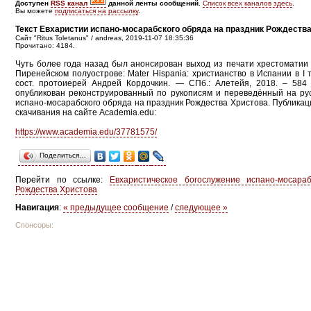
Доступен
RSS канал
данной ленты сообщений.
Список всех каналов здесь
.
Вы можете
подписаться на рассылку
.
Текст Евхаристии испано-мосарабского обряда на праздник Рождеств
Сайт "Ritus Toletanus" / andreas, 2019-11-07 18:35:36
Прочитано: 4184.
Чуть более года назад был анонсирован выход из печати хрестоматии
Пиренейском полуострове: Mater Hispania: христианство в Испании в I ты
сост. протоиерей Андрей Кордочкин. — СПб.: Алетейя, 2018. – 584
опубликован реконструированный по рукописям и переведённый на рус
испано-мосарабского обряда на праздник Рождества Христова. Публикац
скачивания на сайте Academia.edu:
https://www.academia.edu/37781575/
Поделиться…
Перейти по ссылке:
Евхаристическое богослужение испано-мосара
Рождества Христова
Навигация
:
« предыдущее сообщение
/
следующее »
Спонсоры: