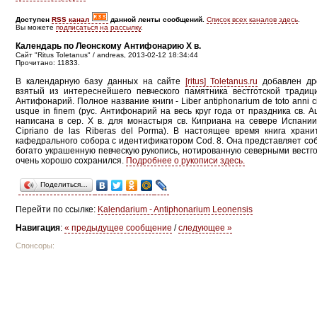
Доступен
RSS канал
данной ленты сообщений.
Список всех каналов здесь
.
Вы можете
подписаться на рассылку
.
Календарь по Леонскому Антифонарию X в.
Сайт "Ritus Toletanus" / andreas, 2013-02-12 18:34:44
Прочитано: 11833.
В календарную базу данных на сайте
[ritus] Toletanus.ru
добавлен дре
взятый из интереснейшего певческого памятника вестготской традици
Антифонарий. Полное название книги - Liber antiphonarium de toto anni circul
usque in finem (рус. Антифонарий на весь круг года от праздника св. А
написана в сер. X в. для монастыря св. Киприана на севере Испании
Cipriano de las Riberas del Porma). В настоящее время книга храни
кафедрального собора с идентификатором Cod. 8. Она представляет с
богато украшенную певческую рукопись, нотированную северными вестг
очень хорошо сохранился.
Подробнее о рукописи здесь.
Поделиться…
Перейти по ссылке:
Kalendarium - Antiphonarium Leonensis
Навигация
:
« предыдущее сообщение
/
следующее »
Спонсоры: