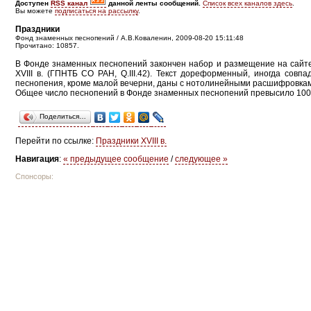
Доступен
RSS канал
данной ленты сообщений.
Список всех каналов здесь
.
Вы можете
подписаться на рассылку
.
Праздники
Фонд знаменных песнопений / А.В.Коваленин, 2009-08-20 15:11:48
Прочитано: 10857.
В Фонде знаменных песнопений закончен набор и размещение на сайте
XVIII в. (ГПНТБ СО РАН, Q.III.42). Текст дореформенный, иногда сов
песнопения, кроме малой вечерни, даны с нотолинейными расшифровка
Общее число песнопений в Фонде знаменных песнопений превысило 100
Поделиться…
Перейти по ссылке:
Праздники XVIII в.
Навигация
:
« предыдущее сообщение
/
следующее »
Спонсоры: