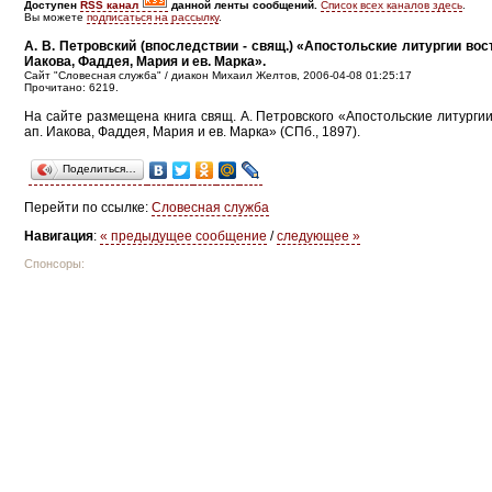
Доступен
RSS канал
данной ленты сообщений.
Список всех каналов здесь
.
Вы можете
подписаться на рассылку
.
А. В. Петровский (впоследствии - свящ.) «Апостольские литургии вос
Иакова, Фаддея, Мария и ев. Марка».
Сайт "Словесная служба" / диакон Михаил Желтов, 2006-04-08 01:25:17
Прочитано: 6219.
На сайте размещена книга свящ. А. Петровского «Апостольские литургии
ап. Иакова, Фаддея, Мария и ев. Марка» (СПб., 1897).
Поделиться…
Перейти по ссылке:
Словесная служба
Навигация
:
« предыдущее сообщение
/
следующее »
Спонсоры: