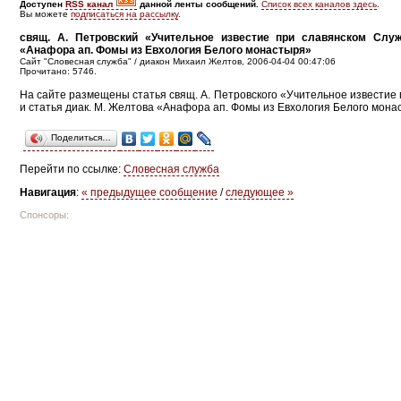
Доступен
RSS канал
данной ленты сообщений.
Список всех каналов здесь
.
Вы можете
подписаться на рассылку
.
свящ. А. Петровский «Учительное известие при славянском Служ
«Анафора ап. Фомы из Евхология Белого монастыря»
Сайт "Словесная служба" / диакон Михаил Желтов, 2006-04-04 00:47:06
Прочитано: 5746.
На сайте размещены статья свящ. А. Петровского «Учительное известие
и статья диак. М. Желтова «Анафора ап. Фомы из Евхология Белого мон
Поделиться…
Перейти по ссылке:
Словесная служба
Навигация
:
« предыдущее сообщение
/
следующее »
Спонсоры: