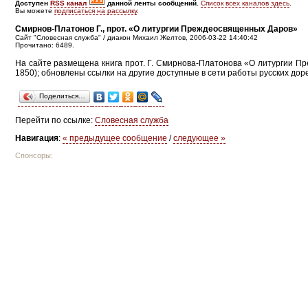
Доступен
RSS канал
данной ленты сообщений.
Список всех каналов здесь
.
Вы можете
подписаться на рассылку
.
Смирнов-Платонов Г., прот. «О литургии Преждеосвященных Даров»
Сайт "Словесная служба" / диакон Михаил Желтов, 2006-03-22 14:40:42
Прочитано: 6489.
На сайте размещена книга прот. Г. Смирнова-Платонова «О литургии П
1850); обновлены ссылки на другие доступные в сети работы русских до
Поделиться…
Перейти по ссылке:
Словесная служба
Навигация
:
« предыдущее сообщение
/
следующее »
Спонсоры: