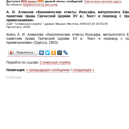
Доступен
RSS канал
данной ленты сообщений.
Список всех каналов здесь
.
Вы можете
подписаться на рассылку
.
А. И. Алмазов «Канонические ответы Иоасафа, митрополита Еф
памятник права Греческой Церкви XV в.: Текст и перевод с п
примечаниями»
Сайт "Словесная служба" / диакон Михаил Желтов, 2006-03-10 23:53:05
Прочитано: 6505.
Книга А. И. Алмазова «Канонические ответы Иоасафа, митрополита 
памятник права Греческой Церкви XV в.: Текст и перевод с п
примечаниями» (Одесса, 1903).
Поделиться…
Перейти по ссылке:
Словесная служба
Навигация
:
« предыдущее сообщение
/
следующее »
Спонсоры: