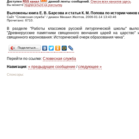
Доступен
RSS канал
данной ленты сообщений.
Список всех каналов здесь
.
Вы можете
подписаться на рассылку
.
Выложены книга Е. В. Барсова и статья К. М. Попова по истории чинов
Сайт "Словесная служба" / диакон Михаил Желтов, 2006-01-14 13:43:46
Прочитано: 6710.
В разделе "Работы классиков русской литургической школы" выл
"Древнерусские памятники священного венчания царей на царство" 
священного коронования: Исторический очерк образования чина".
Поделиться…
Перейти по ссылке:
Словесная служба
Навигация
:
« предыдущее сообщение
/
следующее »
Спонсоры: