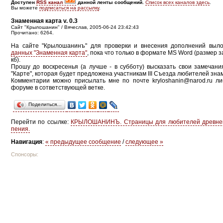
Доступен
RSS канал
данной ленты сообщений.
Список всех каналов здесь
.
Вы можете
подписаться на рассылку
.
Знаменная карта v. 0.3
Сайт "Крылошанин" / Вячеслав, 2005-06-24 23:42:43
Прочитано: 6264.
На сайте "Крылошанинъ" для проверки и внесения дополнений вы
данных "Знаменная карта"
, пока что только в формате MS Word (размер 
кб).
Прошу до воскресенья (а лучше - в субботу) высказать свои замечан
"Карте", которая будет предложена участникам III Съезда любителей зна
Комментарии можно присылать мне по почте kryloshanin@narod.ru л
форуме в сответствующей ветке.
Поделиться…
Перейти по ссылке:
КРЫЛОШАНИНЪ. Страницы для любителей древнего
пения.
Навигация
:
« предыдущее сообщение
/
следующее »
Спонсоры: