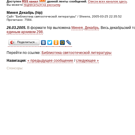
Доступен
RSS канал
данной ленты сообщений.
Список всех каналов здесь
.
Вы можете
подписаться на рассылку
.
Минея Декабрь (hip)
Сайт "Библиотека святоотеческой литературы" / Sheens, 2005-03-25 22:35:52
Прочитано: 7584.
26.03.2005.
В формате hip выложена
Минея
,
Декабрь
. Весь декабрьский 
единым архивом 298
.
Поделиться…
Перейти по ссылке:
Библиотека святоотеческой литературы
Навигация
:
« предыдущее сообщение
/
следующее »
Спонсоры: